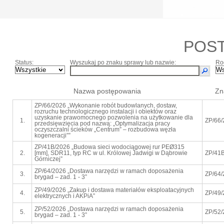
POS
Status:
Wyszukaj po znaku sprawy lub nazwie:
Ro
Nazwa postępowania
Zn
ZP/66/2026 „Wykonanie robót budowlanych, dostaw,
rozruchu technologicznego instalacji i obiektów oraz
uzyskanie prawomocnego pozwolenia na użytkowanie dla
1.
ZP/66/
przedsięwzięcia pod nazwą: „Optymalizacja pracy
oczyszczalni ścieków „Centrum” – rozbudowa węzła
kogeneracji””
ZP/41B/2026 „Budowa sieci wodociągowej rur PEØ315
2.
[mm], SDR11, typ RC w ul. Królowej Jadwigi w Dąbrowie
ZP/41
Górniczej”
ZP/64/2026 „Dostawa narzędzi w ramach doposażenia
3.
ZP/64/
brygad – zad. 1 - 3”
ZP/49/2026 „Zakup i dostawa materiałów eksploatacyjnych
4.
ZP/49/
elektrycznych i AKPiA”
ZP/52/2026 „Dostawa narzędzi w ramach doposażenia
5.
ZP/52/
brygad – zad. 1 - 3”