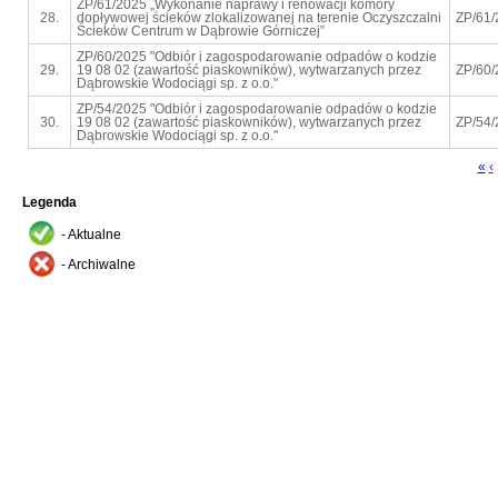
ZP/61/2025 „Wykonanie naprawy i renowacji komory
28.
dopływowej ścieków zlokalizowanej na terenie Oczyszczalni
ZP/61/
Ścieków Centrum w Dąbrowie Górniczej”
ZP/60/2025 "Odbiór i zagospodarowanie odpadów o kodzie
29.
19 08 02 (zawartość piaskowników), wytwarzanych przez
ZP/60/
Dąbrowskie Wodociągi sp. z o.o."
ZP/54/2025 "Odbiór i zagospodarowanie odpadów o kodzie
30.
19 08 02 (zawartość piaskowników), wytwarzanych przez
ZP/54/
Dąbrowskie Wodociągi sp. z o.o."
«
‹
Legenda
- Aktualne
- Archiwalne