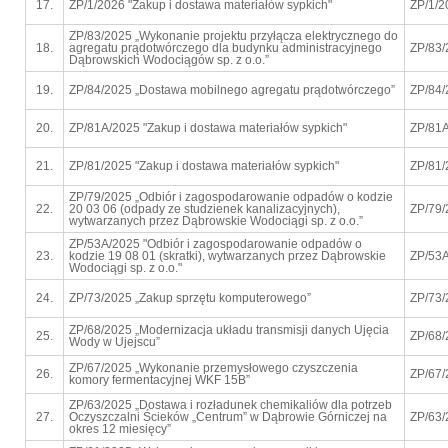
17.
ZP/1/2026 "Zakup i dostawa materiałów sypkich"
ZP/1/2
ZP/83/2025 „Wykonanie projektu przyłącza elektrycznego do
18.
agregatu prądotwórczego dla budynku administracyjnego
ZP/83/
Dąbrowskich Wodociągów sp. z o.o.”
19.
ZP/84/2025 „Dostawa mobilnego agregatu prądotwórczego”
ZP/84/
20.
ZP/81A/2025 "Zakup i dostawa materiałów sypkich"
ZP/81
21.
ZP/81/2025 "Zakup i dostawa materiałów sypkich"
ZP/81/
ZP/79/2025 „Odbiór i zagospodarowanie odpadów o kodzie
22.
20 03 06 (odpady ze studzienek kanalizacyjnych),
ZP/79/
wytwarzanych przez Dąbrowskie Wodociągi sp. z o.o.”
ZP/53A/2025 "Odbiór i zagospodarowanie odpadów o
23.
kodzie 19 08 01 (skratki), wytwarzanych przez Dąbrowskie
ZP/53
Wodociągi sp. z o.o."
24.
ZP/73/2025 „Zakup sprzętu komputerowego”
ZP/73/
ZP/68/2025 „Modernizacja układu transmisji danych Ujęcia
25.
ZP/68/
Wody w Ujejscu”
ZP/67/2025 „Wykonanie przemysłowego czyszczenia
26.
ZP/67/
komory fermentacyjnej WKF 15B”
ZP/63/2025 „Dostawa i rozładunek chemikaliów dla potrzeb
27.
Oczyszczalni Ścieków „Centrum” w Dąbrowie Górniczej na
ZP/63/
okres 12 miesięcy”