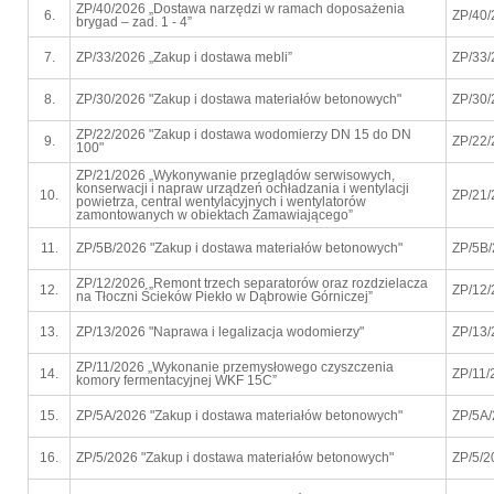
ZP/40/2026 „Dostawa narzędzi w ramach doposażenia
6.
ZP/40/
brygad – zad. 1 - 4”
7.
ZP/33/2026 „Zakup i dostawa mebli”
ZP/33/
8.
ZP/30/2026 "Zakup i dostawa materiałów betonowych"
ZP/30/
ZP/22/2026 "Zakup i dostawa wodomierzy DN 15 do DN
9.
ZP/22/
100"
ZP/21/2026 „Wykonywanie przeglądów serwisowych,
konserwacji i napraw urządzeń ochładzania i wentylacji
10.
ZP/21/
powietrza, central wentylacyjnych i wentylatorów
zamontowanych w obiektach Zamawiającego”
11.
ZP/5B/2026 "Zakup i dostawa materiałów betonowych"
ZP/5B
ZP/12/2026 „Remont trzech separatorów oraz rozdzielacza
12.
ZP/12/
na Tłoczni Ścieków Piekło w Dąbrowie Górniczej”
13.
ZP/13/2026 "Naprawa i legalizacja wodomierzy"
ZP/13/
ZP/11/2026 „Wykonanie przemysłowego czyszczenia
14.
ZP/11/
komory fermentacyjnej WKF 15C”
15.
ZP/5A/2026 "Zakup i dostawa materiałów betonowych"
ZP/5A
16.
ZP/5/2026 "Zakup i dostawa materiałów betonowych"
ZP/5/2