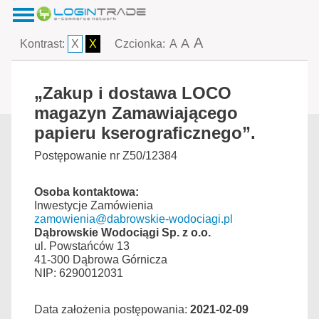
A
A
Kontrast:
X
X
Czcionka:
A
„Zakup i dostawa LOCO
magazyn Zamawiającego
papieru kserograficznego”.
Postępowanie nr Z50/12384
Osoba kontaktowa:
Inwestycje Zamówienia
zamowienia@dabrowskie-wodociagi.pl
Dąbrowskie Wodociągi Sp. z o.o.
ul. Powstańców 13
41-300 Dąbrowa Górnicza
NIP: 6290012031
Data założenia postępowania:
2021-02-09