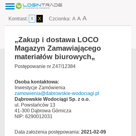
A
A
Kontrast:
X
X
Czcionka:
A
„Zakup i dostawa LOCO
Magazyn Zamawiającego
materiałów biurowych„
Postępowanie nr Z47/12384
Osoba kontaktowa:
Inwestycje Zamówienia
zamowienia@dabrowskie-wodociagi.pl
Dąbrowskie Wodociągi Sp. z o.o.
ul. Powstańców 13
41-300 Dąbrowa Górnicza
NIP: 6290012031
Data założenia postępowania:
2021-02-09