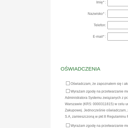
Imię
*
:
Nazwisko
*
:
Telefon:
E-mail
*
:
OŚWIADCZENIA
Oświadczam, że zapoznałem się i a
Wyrażam zgodę na przetwarzanie moi
Administratora Systemu związanych z pr
Warszawie (KRS: 0000311815) w celu um
Zakupowej. Jednocześnie oświadczam, że
S.A, zamieszczoną w pkt 8 Regulaminu P
Wyrażam zgodę na przetwarzanie moi