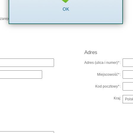
OK
zarejestrowanej firmy
Adres
Adres (ulica i numer)
*
:
Miejscowość
*
:
Kod pocztowy
*
:
Kraj: