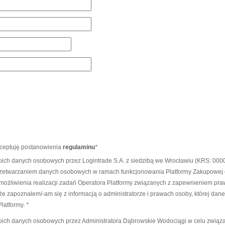
kceptuję postanowienia
regulaminu
*
ch danych osobowych przez Logintrade S.A. z siedzibą we Wrocławiu (KRS: 0000
zetwarzaniem danych osobowych w ramach funkcjonowania Platformy Zakupowej ora
ożliwienia realizacji zadań Operatora Platformy związanych z zapewnieniem pra
 zapoznałem/-am się z informacją o administratorze i prawach osoby, której dan
latformy.
*
ch danych osobowych przez Administratora Dąbrowskie Wodociągi w celu związan