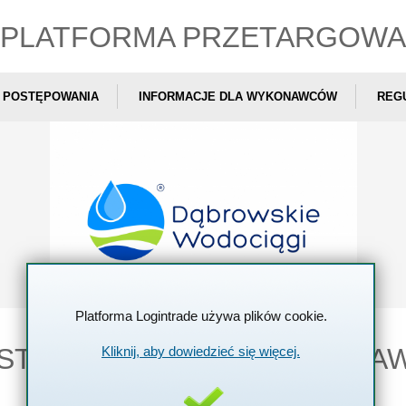
PLATFORMA PRZETARGOWA
POSTĘPOWANIA
INFORMACJE DLA WYKONAWCÓW
REG
Platforma Logintrade używa plików cookie.
STRACJA
W BAZIE WYKONA
Kliknij, aby dowiedzieć się więcej.