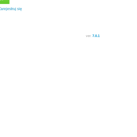
arejestruj się
ver.
7.0.1