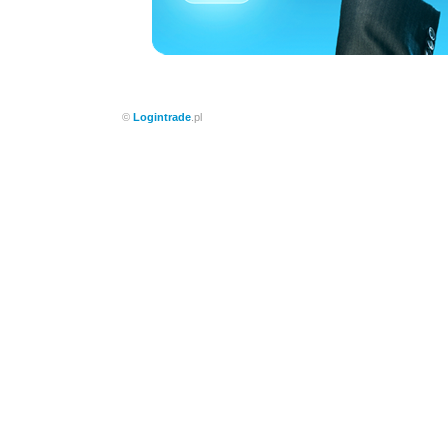
©
Logintrade
.pl